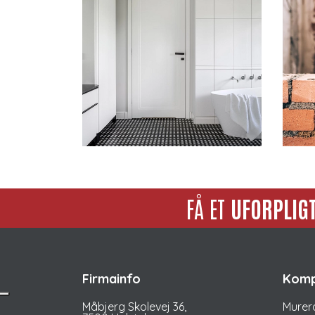
FÅ ET
UFORPLIGT
Firmainfo
Komp
Måbjerg Skolevej 36,
Murer