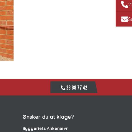
2
S
23 68 77 42
Ønsker du at klage?
Byggeriets Ankenævn