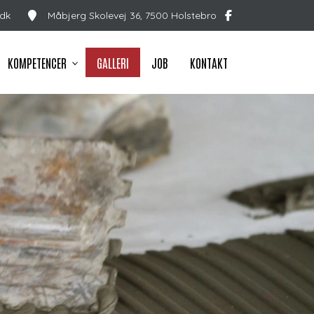
.dk
Måbjerg Skolevej 36, 7500 Holstebro
KOMPETENCER
GALLERI
JOB
KONTAKT