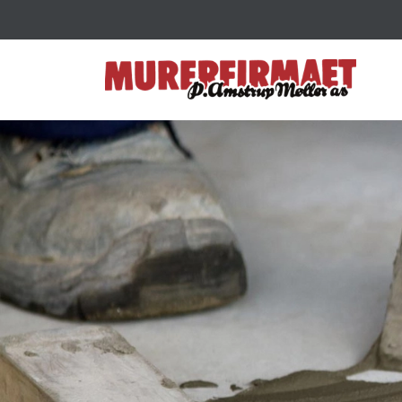
Gå
til
hovedindhold