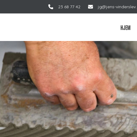
23 68 77 42
jg@jens-vinderslev
HJEM