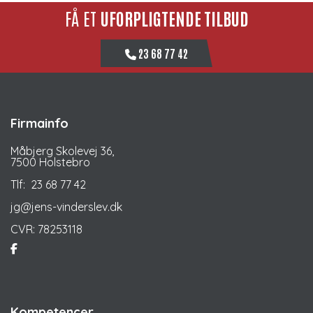
FÅ ET
UFORPLIGTENDE TILBUD
23 68 77 42
Firmainfo
Måbjerg Skolevej 36,
7500 Holstebro
Tlf:
23 68 77 42
jg@jens-vinderslev.dk
CVR: 78253118
Kompetencer