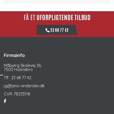
FÅ ET
UFORPLIGTENDE TILBUD
23 68 77 42
Firmainfo
Måbjerg Skolevej 36,
7500 Holstebro
Tlf:
23 68 77 42
jg@jens-vinderslev.dk
CVR: 78253118